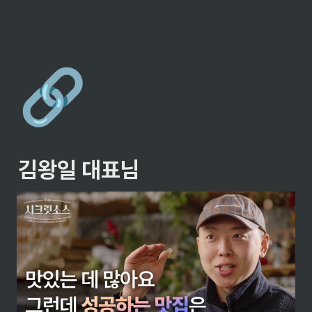
🔗
김왕일 대표님